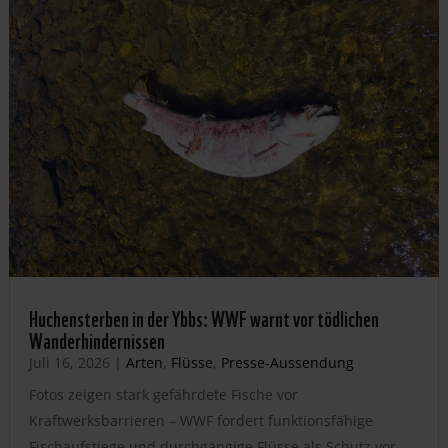
Huchensterben in der Ybbs: WWF warnt vor tödlichen
Wanderhindernissen
Juli 16, 2026
|
Arten
,
Flüsse
,
Presse-Aussendung
Fotos zeigen stark gefährdete Fische vor
Kraftwerksbarrieren – WWF fordert funktionsfähige
Fischaufstiege und durchgängige Flüsse als Schutz vor