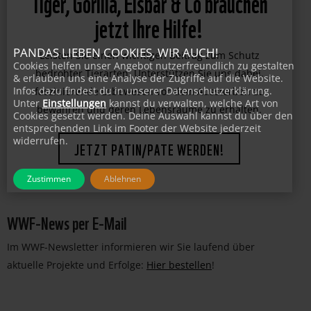
Tiger, Gorilla, Eisbär & Co brauchen
jetzt Ihre Hilfe!
PANDAS LIEBEN COOKIES, WIR AUCH!
Leisten Sie einen wichtigen Beitrag zum Schutz
Cookies helfen unser Angebot nutzerfreundlich zu gestalten
& erlauben uns eine Analyse der Zugriffe auf die Website.
bedrohter Tierarten. Unterstützen Sie uns dabei,
Infos dazu findest du in unserer Datenschutzerklärung.
faszinierende Lebewesen vor dem Aussterben zu
Unter
Einstellungen
kannst du verwalten, welche Art von
bewahren und deren Lebensräume zu erhalten.
Cookies gesetzt werden. Deine Auswahl kannst du über den
entsprechenden Link im Footer der Website jederzeit
widerrufen.
JETZT PATIN/PATE WERDEN!
Zustimmen
Ablehnen
WWF-News per E-Mail
Im WWF-Newsletter informieren wir Sie laufend über
aktuelle Projekte und Erfolge:
Hier bestellen
!