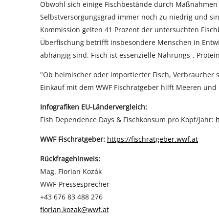
Obwohl sich einige Fischbestände durch Maßnahmen de
Selbstversorgungsgrad immer noch zu niedrig und sin
Kommission gelten 41 Prozent der untersuchten Fischbe
Überfischung betrifft insbesondere Menschen in Ent
abhängig sind. Fisch ist essenzielle Nahrungs-, Prot
"Ob heimischer oder importierter Fisch, Verbraucher s
Einkauf mit dem WWF Fischratgeber hilft Meeren und 
Infografiken EU-Ländervergleich:
Fish Dependence Days & Fischkonsum pro Kopf/Jahr:
h
WWF Fischratgeber:
https://fischratgeber.wwf.at
Rückfragehinweis:
Mag. Florian Kozák
WWF-Pressesprecher
+43 676 83 488 276
florian.kozak@wwf.at