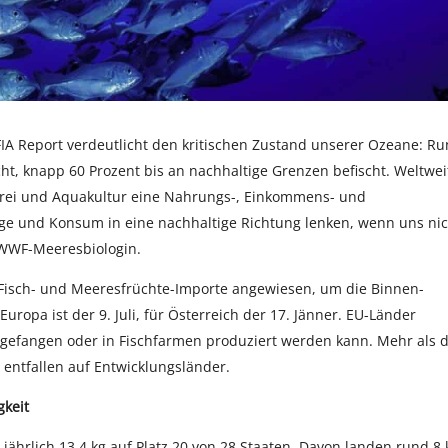
OFIA Report verdeutlicht den kritischen Zustand unserer Ozeane: R
ht, knapp 60 Prozent bis an nachhaltige Grenzen befischt. Weltwei
erei und Aquakultur eine Nahrungs-, Einkommens- und
age und Konsum in eine nachhaltige Richtung lenken, wenn uns nic
 WWF-Meeresbiologin.
f Fisch- und Meeresfrüchte-Importe angewiesen, um die Binnen-
uropa ist der 9. Juli, für Österreich der 17. Jänner. EU-Länder
gefangen oder in Fischfarmen produziert werden kann. Mehr als d
n entfallen auf Entwicklungsländer.
gkeit
ährlich 13,4 kg auf Platz 20 von 28 Staaten. Davon landen rund 8 