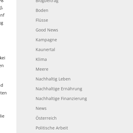
Blogbeitrag
),
Boden
ünf
Flüsse
kg
Good News
Kampagne
Kaunertal
kei
Klima
ren
Meere
Nachhaltig Leben
nd
Nachhaltige Ernährung
sten
Nachhaltige Finanzierung
News
die
Österreich
Politische Arbeit