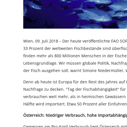
Wien, 09. Juli 2018 – Der heute veröffentlichte FAO S
33 Prozent der weltweiten Fischbestände sind überfisc
finden mehr als 800 Millionen Menschen in der Fisch
Lebensgrundlage. Wir müssen globale Politik, Nachfr
der Fisch ausgehen soll, warnt Simone Niedermüller,
Denn ab heute ist Europa für den Rest des Jahres au
Nachfrage zu decken. "Tag der Fischabhängigkeit" für E
verbrauchen weit mehr, als in heimischen Gewässern 
Hälfte wird importiert. Etwa 50 Prozent aller Einfuhre
Österreich: Niedriger Verbrauch, hohe Importabhängi
Gemessen am Pro-Kopf-Verbrauch liegt Österreich mit j