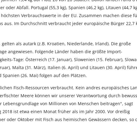
 oder Abfall. Portugal (55,3 kg), Spanien (46,2 kg), Litauen (44,7 kg
ie höchsten Verbrauchswerte in der EU. Zusammen machen diese f
s aus. Im Durchschnitt verbraucht jeder europäische Bürger 22,7 
elten als autark (z.B. Kroatien, Niederlande, Irland). Die große
rage angewiesen. Folgende Länder haben die größte Import-
its-Tage: Österreich (17. Januar), Slowenien (15. Februar), Slowa
ar), Malta (31. März), Italien (6. April) und Litauen (30. April) füh
nd Spanien (26. Mai) folgen auf den Plätzen.
rlichen Fisch-Ressourcen verbraucht. Kein andres europäisches La
überfischter Meere können wir unserer Verantwortung durch bewus
r Lebensgrundlage von Millionen von Menschen beitragen", sagt
2018 ist etwa einen Monat früher als im Jahr 2000. Vor dreißig
er oder Oktober mit Fisch aus heimischen Gewässern decken, so 