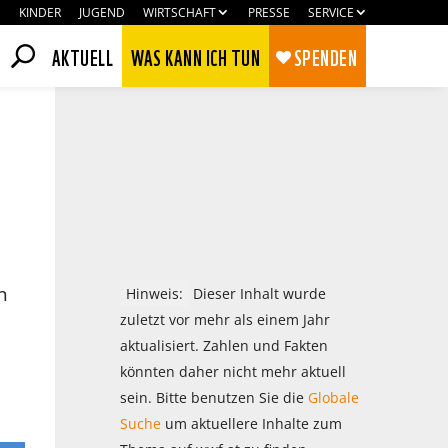
KINDER
JUGEND
WIRTSCHAFT
PRESSE
SERVICE
AKTUELL
WAS KANN ICH TUN
SPENDEN
n
Hinweis:
Dieser Inhalt wurde
zuletzt vor mehr als einem Jahr
aktualisiert. Zahlen und Fakten
könnten daher nicht mehr aktuell
Zustimmen
Ablehnen
sein. Bitte benutzen Sie die
Globale
Suche
um aktuellere Inhalte zum