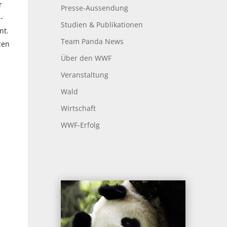
r
Presse-Aussendung
-
Studien & Publikationen
nt.
Team Panda News
cen
Über den WWF
Veranstaltung
Wald
Wirtschaft
WWF-Erfolg