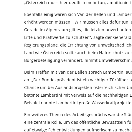
„Österreich muss hier deutlich mehr tun, ambitioniert
Ebenfalls einig waren sich Van der Bellen und Lambe
erhöht werden müssen. „Wir müssen alles dafür tun,
Gerade im Alpenraum gilt es, die letzten unverbaute
Lifte und Kraftwerke zu schützen“, sagte der Generald
Regierungspläne, die Errichtung von umweltschädlichen
Land wie Österreich sollte auch beim Naturschutz zu
Bürgerbeteiligung verhindert, nimmt Umweltverschmu
Beim Treffen mit Van der Bellen sprach Lambertini au
an. „Der Bundespräsident ist ein wichtiger Türöffner 
Chance um bei Auslandsprojekten österreichischer U
betonte Lambertini mit Verweis auf die nachhaltigen E
Beispiel nannte Lambertini große Wasserkraftprojekte
Ein weiteres Thema des Arbeitsgesprächs war die Stärk
eine zentrale Rolle, um das öffentliche Bewusstsein f
auf etwaige Fehlentwicklungen aufmerksam zu machen. 