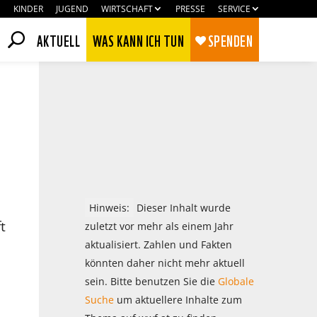
KINDER
JUGEND
WIRTSCHAFT
PRESSE
SERVICE
AKTUELL
WAS KANN ICH TUN
SPENDEN
Hinweis:
Dieser Inhalt wurde
t
zuletzt vor mehr als einem Jahr
aktualisiert. Zahlen und Fakten
könnten daher nicht mehr aktuell
Zustimmen
Ablehnen
sein. Bitte benutzen Sie die
Globale
Suche
um aktuellere Inhalte zum