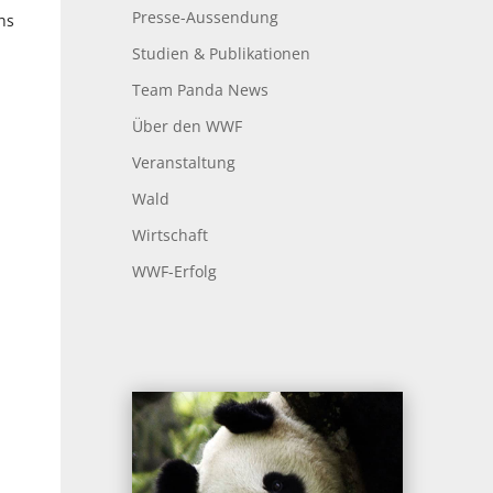
Presse-Aussendung
hs
Studien & Publikationen
Team Panda News
Über den WWF
Veranstaltung
Wald
Wirtschaft
WWF-Erfolg