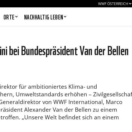
WWF ÖSTERREICH
ORTE
NACHHALTIG LEBEN
i bei Bundespräsident Van der Bellen
PANDAS LIEBEN COOKIES, WIR
AUCH!
Cookies helfen unser Angebot
nutzerfreundlich zu gestalten & erlauben
rektor für ambitioniertes Klima- und
uns eine Analyse der Zugriffe auf die
Website. Infos dazu findest du in unserer
ern, Umweltstandards erhöhen – Zivilgesellschaf
Datenschutzerklärung. Unter
 Generaldirektor von WWF International, Marco
Einstellungen
kannst du verwalten,
welche Art von Cookies gesetzt werden.
räsident Alexander Van der Bellen zu einem
Deine Auswahl kannst du über den
troffen. „Unsere Welt befindet sich an einem
entsprechenden Link im Footer der
Website jederzeit widerrufen.