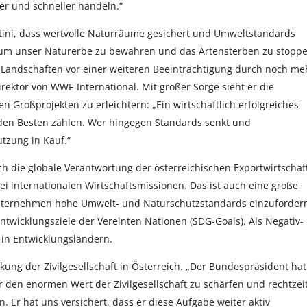
er und schneller handeln.“
rtini, dass wertvolle Naturräume gesichert und Umweltstandards
 um unser Naturerbe zu bewahren und das Artensterben zu stoppe
n Landschaften vor einer weiteren Beeinträchtigung durch noch me
irektor von WWF-International. Mit großer Sorge sieht er die
 Großprojekten zu erleichtern: „Ein wirtschaftlich erfolgreiches
 den Besten zählen. Wer hingegen Standards senkt und
tzung in Kauf.“
ch die globale Verantwortung der österreichischen Exportwirtschaf
bei internationalen Wirtschaftsmissionen. Das ist auch eine große
nternehmen hohe Umwelt- und Naturschutzstandards einzufordern
ntwicklungsziele der Vereinten Nationen (SDG-Goals). Als Negativ-
 in Entwicklungsländern.
ung der Zivilgesellschaft in Österreich. „Der Bundespräsident hat
ür den enormen Wert der Zivilgesellschaft zu schärfen und rechtzei
Er hat uns versichert, dass er diese Aufgabe weiter aktiv