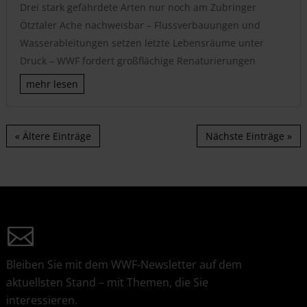
Drei stark gefährdete Arten nur noch am Zubringer
Ötztaler Ache nachweisbar – Flussverbauungen und
Wasserableitungen setzen letzte Lebensräume unter
Druck – WWF fordert großflächige Renaturierungen
mehr lesen
« Ältere Einträge
Nächste Einträge »
Bleiben Sie mit dem WWF-Newsletter auf dem
aktuellsten Stand – mit Themen, die Sie
interessieren.