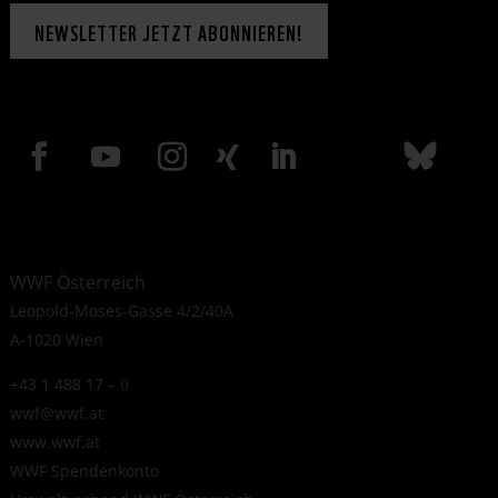
NEWSLETTER JETZT ABONNIEREN!
WWF Österreich
Leopold-Moses-Gasse 4/2/40A
A-1020 Wien
+43 1 488 17 – 0
wwf@wwf.at
www.wwf.at
WWF Spendenkonto