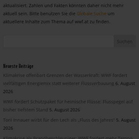
aktualisiert. Zahlen und Fakten könnten daher nicht mehr
aktuell sein. Bitte benutzen Sie die
Globale Suche
um
aktuellere Inhalte zum Thema auf wwf.at zu finden.
Neueste Beiträge
Klimakrise offenbart Grenzen der Wasserkraft: WWF fordert
vielfältigen Energiemix statt weiterer Flussverbauung
6. August
2026
WWF fordert Schutzpaket für heimische Flüsse: Flusspegel auf
bisher tiefstem Stand
5. August 2026
Toni Innauer wirbt für den Lech als „Fluss des Jahres“
5. August
2026
Klimakrise als Brandbeschleuniger: WWF fordert mehr Tempo