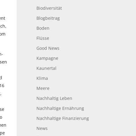
Biodiversität
ent
Blogbeitrag
ch,
Boden
vom
Flüsse
Good News
h-
Kampagne
esen
Kaunertal
d
Klima
16
Meere
,
Nachhaltig Leben
Nachhaltige Ernährung
ese
o
Nachhaltige Finanzierung
men
News
ope