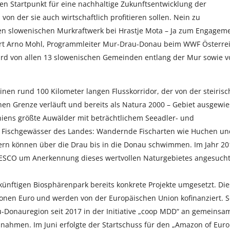
den Startpunkt für eine nachhaltige Zukunftsentwicklung der
on der sie auch wirtschaftlich profitieren sollen. Nein zu
en slowenischen Murkraftwerk bei Hrastje Mota – Ja zum Engagem
iert Arno Mohl, Programmleiter Mur-Drau-Donau beim WWF Österrei
rd von allen 13 slowenischen Gemeinden entlang der Mur sowie 
en rund 100 Kilometer langen Flusskorridor, der von der steirisc
hen Grenze verläuft und bereits als Natura 2000 – Gebiet ausgewi
eniens größte Auwälder mit beträchtlichem Seeadler- und
e Fischgewässer des Landes: Wandernde Fischarten wie Huchen un
ern können über die Drau bis in die Donau schwimmen. Im Jahr 20
ESCO um Anerkennung dieses wertvollen Naturgebietes angesucht
künftigen Biosphärenpark bereits konkrete Projekte umgesetzt. Di
onen Euro und werden von der Europäischen Union kofinanziert. S
-Donauregion seit 2017 in der Initiative „coop MDD“ an gemeinsa
ahmen. Im Juni erfolgte der Startschuss für den „Amazon of Eur