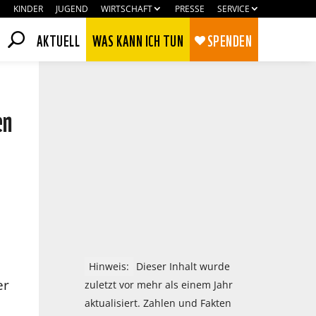
KINDER
JUGEND
WIRTSCHAFT
PRESSE
SERVICE
AKTUELL
WAS KANN ICH TUN
SPENDEN
en
Hinweis:
Dieser Inhalt wurde
Zustimmen
Ablehnen
er
zuletzt vor mehr als einem Jahr
aktualisiert. Zahlen und Fakten