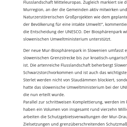
Flusslandschaft Mitteleuropas. Zugleich markiert sie 
Murregion, an der die Gemeinden aktiv mitwirken und v
Naturzerstörerischen Großprojekten wie dem geplant
der Bevölkerung für eine intakte Umwelt!“, komment
die Entscheidung der UNESCO. Der Biosphärenpark wi
slowenischen Umweltministerium unterstützt.
Der neue Mur-Biosphärenpark in Slowenien umfasst ein
slowenischen Grenzstrecke bis zur kroatisch-ungarisc
ist. Die artenreiche Flusslandschaft beherbergt Slow
Schwarzstorchvorkommen und ist auch das wichtigst
Sterlet werden nicht von Staudämmen blockiert, sond
hatte das slowenische Umweltministerium bei der UN
die nun erteilt wurde.
Parallel zur schrittweisen Komplettierung, werden im 
haben ein Volumen von insgesamt rund vierzehn Milli
arbeiten die Schutzgebietsverwaltungen der Mur-Drau
Zielsetzungen und grenzüberschreitenden Schutzmaßn