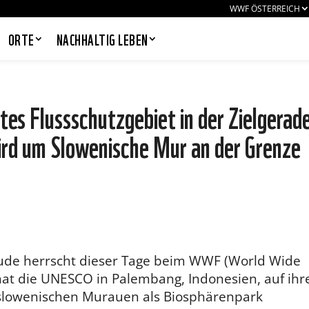
WWF ÖSTERREICH
ORTE
NACHHALTIG LEBEN
es Flussschutzgebiet in der Zielgerad
rd um Slowenische Mur an der Grenze
PANDAS LIEBEN COOKIES, WIR
AUCH!
Cookies helfen unser Angebot
nutzerfreundlich zu gestalten & erlauben
uns eine Analyse der Zugriffe auf die
Website. Infos dazu findest du in unserer
Datenschutzerklärung. Unter
Einstellungen
kannst du verwalten,
welche Art von Cookies gesetzt werden.
reude herrscht dieser Tage beim WWF (World Wide
Deine Auswahl kannst du über den
entsprechenden Link im Footer der
 hat die UNESCO in Palembang, Indonesien, auf ihr
Website jederzeit widerrufen.
 slowenischen Murauen als Biosphärenpark