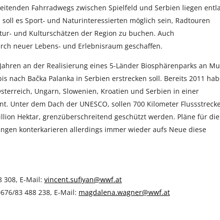
hreitenden Fahrradwegs zwischen Spielfeld und Serbien liegen entl
oll es Sport- und Naturinteressierten möglich sein, Radtouren
tur- und Kulturschätzen der Region zu buchen. Auch
urch neuer Lebens- und Erlebnisraum geschaffen.
 Jahren an der Realisierung eines 5-Länder Biosphärenparks an Mu
bis nach Bačka Palanka in Serbien erstrecken soll. Bereits 2011 ha
Österreich, Ungarn, Slowenien, Kroatien und Serbien in einer
. Unter dem Dach der UNESCO, sollen 700 Kilometer Flussstreck
llion Hektar, grenzüberschreitend geschützt werden. Pläne für die
ungen konterkarieren allerdings immer wieder aufs Neue diese
8 308, E-Mail:
vincent.sufiyan@wwf.at
676/83 488 238, E-Mail:
magdalena.wagner@wwf.at