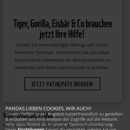
Tiger, Gorilla, Eisbär & Co brauchen
jetzt Ihre Hilfe!
Leisten Sie einen wichtigen Beitrag zum Schutz
bedrohter Tierarten. Unterstützen Sie uns dabei,
faszinierende Lebewesen vor dem Aussterben zu
bewahren und deren Lebensräume zu erhalten.
JETZT PATIN/PATE WERDEN!
PANDAS LIEBEN COOKIES, WIR AUCH!
WWF-News per E-Mail
Cookies helfen unser Angebot nutzerfreundlich zu gestalten
& erlauben uns eine Analyse der Zugriffe auf die Website.
Infos dazu findest du in unserer Datenschutzerklärung.
Im WWF-Newsletter informieren wir Sie laufend über
Unter
Einstellungen
kannst du verwalten, welche Art von