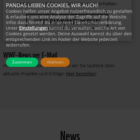
faszinierende Lebewesen vor dem Aussterben zu
PANDAS LIEBEN COOKIES, WIR AUCH!
bewahren und deren Lebensräume zu erhalten.
Cookies helfen unser Angebot nutzerfreundlich zu gestalten
& erlauben uns eine Analyse der Zugriffe auf die Website.
Infos dazu findest du in unserer Datenschutzerklärung.
JETZT PATIN/PATE WERDEN!
Unter
Einstellungen
kannst du verwalten, welche Art von
Cookies gesetzt werden. Deine Auswahl kannst du über den
entsprechenden Link im Footer der Website jederzeit
widerrufen.
WWF-News per E-Mail
Zustimmen
Ablehnen
Im WWF-Newsletter informieren wir Sie laufend über
aktuelle Projekte und Erfolge:
Hier bestellen
!
News