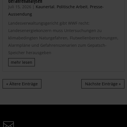
Juli 15, 2026
|
Kaunertal
,
Politische Arbeit
,
Presse-
Aussendung
Landesverwaltungsgericht gibt WWF recht:
Landesenergiekonzern muss Untersuchungen zu
klimabedingten Naturgefahren, Flutwellenberechnungen,
Alarmpläne und Gefahrenszenarien zum Gepatsch-
Speicher herausgeben
mehr lesen
« Ältere Einträge
Nächste Einträge »