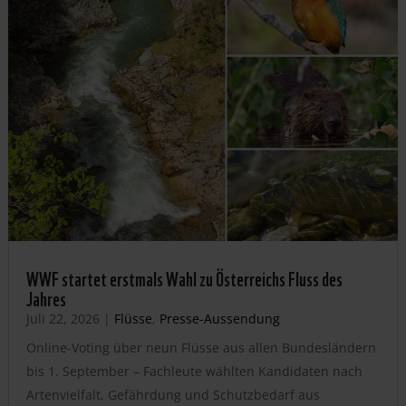
WWF startet erstmals Wahl zu Österreichs Fluss des
Jahres
Juli 22, 2026
|
Flüsse
,
Presse-Aussendung
Online-Voting über neun Flüsse aus allen Bundesländern
bis 1. September – Fachleute wählten Kandidaten nach
Artenvielfalt, Gefährdung und Schutzbedarf aus