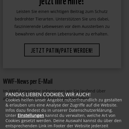
jetzt Ihre Hilfe!
Leisten Sie einen wichtigen Beitrag zum Schutz
bedrohter Tierarten. Unterstützen Sie uns dabei,
faszinierende Lebewesen vor dem Aussterben zu
bewahren und deren Lebensräume zu erhalten.
JETZT PATIN/PATE WERDEN!
WWF-News per E-Mail
Im WWF-Newsletter informieren wir Sie laufend über
PANDAS LIEBEN COOKIES, WIR AUCH!
aktuelle Projekte und Erfolge:
Hier bestellen
!
Cookies helfen unser Angebot nutzerfreundlich zu gestalten
& erlauben uns eine Analyse der Zugriffe auf die Website.
Infos dazu findest du in unserer Datenschutzerklärung.
Unter
Einstellungen
kannst du verwalten, welche Art von
Cookies gesetzt werden. Deine Auswahl kannst du über den
entsprechenden Link im Footer der Website jederzeit