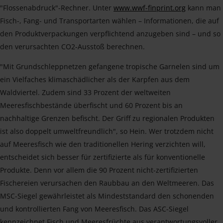
"Flossenabdruck"-Rechner. Unter
www.wwf-finprint.org
kann man
Fisch-, Fang- und Transportarten wählen – Informationen, die auf
den Produktverpackungen verpflichtend anzugeben sind – und so
den verursachten CO2-Ausstoß berechnen.
"Mit Grundschleppnetzen gefangene tropische Garnelen sind um
ein Vielfaches klimaschädlicher als der Karpfen aus dem
Waldviertel. Zudem sind 33 Prozent der weltweiten
Meeresfischbestände überfischt und 60 Prozent bis an
nachhaltige Grenzen befischt. Der Griff zu regionalen Produkten
ist also doppelt umweltfreundlich", so Hein. Wer trotzdem nicht
auf Meeresfisch wie den traditionellen Hering verzichten will,
entscheidet sich besser für zertifizierte als für konventionelle
Produkte. Denn vor allem die 90 Prozent nicht-zertifizierten
Fischereien verursachen den Raubbau an den Weltmeeren. Das
MSC-Siegel gewährleistet als Mindeststandard den schonenden
und kontrollierten Fang von Meeresfisch. Das ASC-Siegel
kennzeichnet Fisch und Meeresfrüchte aus verantwortungsvoller