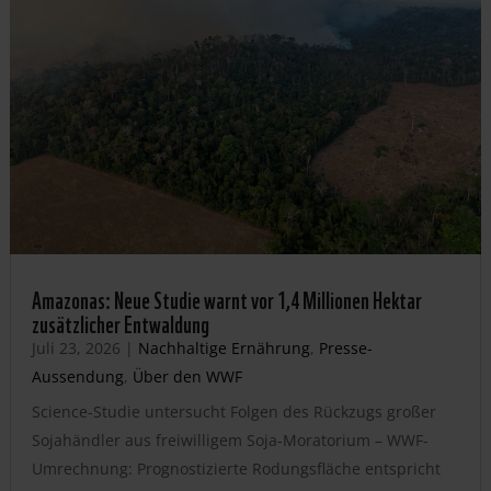
Amazonas: Neue Studie warnt vor 1,4 Millionen Hektar
zusätzlicher Entwaldung
Juli 23, 2026
|
Nachhaltige Ernährung
,
Presse-
Aussendung
,
Über den WWF
Science-Studie untersucht Folgen des Rückzugs großer
Sojahändler aus freiwilligem Soja-Moratorium – WWF-
Umrechnung: Prognostizierte Rodungsfläche entspricht