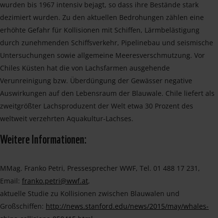
wurden bis 1967 intensiv bejagt, so dass ihre Bestände stark
dezimiert wurden. Zu den aktuellen Bedrohungen zählen eine
erhöhte Gefahr für Kollisionen mit Schiffen, Lärmbelästigung
durch zunehmenden Schiffsverkehr, Pipelinebau und seismische
Untersuchungen sowie allgemeine Meeresverschmutzung. Vor
Chiles Küsten hat die von Lachsfarmen ausgehende
Verunreinigung bzw. Überdüngung der Gewässer negative
Auswirkungen auf den Lebensraum der Blauwale. Chile liefert als
zweitgrößter Lachsproduzent der Welt etwa 30 Prozent des
weltweit verzehrten Aquakultur-Lachses.
Weitere Informationen:
MMag. Franko Petri, Pressesprecher WWF, Tel. 01 488 17 231,
Email:
franko.petri@wwf.at
,
aktuelle Studie zu Kollisionen zwischen Blauwalen und
Großschiffen:
http://news.stanford.edu/news/2015/may/whales-