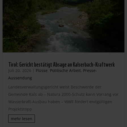
Tirol: Gericht bestätigt Absage an Kalserbach-Kraftwerk
Juli 20, 2026
|
Flüsse
,
Politische Arbeit
,
Presse-
Aussendung
Landesverwaltungsgericht weist Beschwerde der
Gemeinde Kals ab – Natura 2000-Schutz kann Vorrang vor
Wasserkraft-Ausbau haben – WWF fordert endgültigen
Projektstopp
mehr lesen