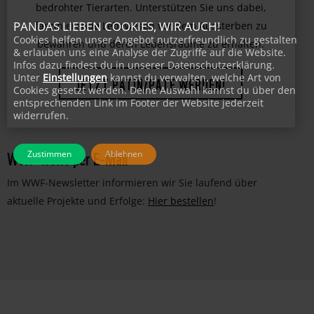
Leisten Sie einen wichtigen Beitrag zum Schutz
PANDAS LIEBEN COOKIES, WIR AUCH!
bedrohter Tierarten. Unterstützen Sie uns dabei,
Cookies helfen unser Angebot nutzerfreundlich zu gestalten
faszinierende Lebewesen vor dem Aussterben zu
& erlauben uns eine Analyse der Zugriffe auf die Website.
bewahren und deren Lebensräume zu erhalten.
Infos dazu findest du in unserer Datenschutzerklärung.
Unter
Einstellungen
kannst du verwalten, welche Art von
Cookies gesetzt werden. Deine Auswahl kannst du über den
JETZT PATIN/PATE WERDEN!
entsprechenden Link im Footer der Website jederzeit
widerrufen.
WWF-News per E-Mail
Zustimmen
Ablehnen
Im WWF-Newsletter informieren wir Sie laufend über
aktuelle Projekte und Erfolge:
Hier bestellen
!