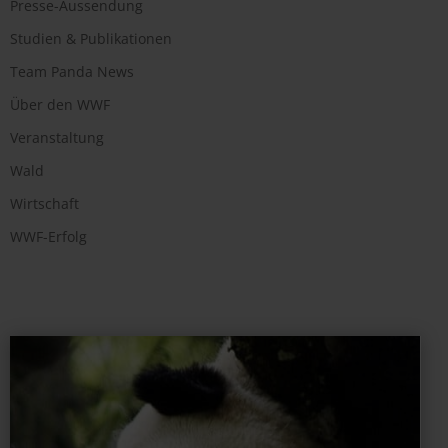
Presse-Aussendung
Studien & Publikationen
Team Panda News
Über den WWF
Veranstaltung
Wald
Wirtschaft
WWF-Erfolg