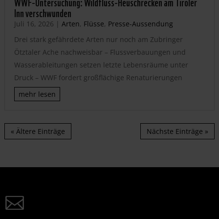
WWF-Untersuchung: Wildfluss-Heuschrecken am Tiroler
Inn verschwunden
Juli 16, 2026
|
Arten
,
Flüsse
,
Presse-Aussendung
Drei stark gefährdete Arten nur noch am Zubringer
Ötztaler Ache nachweisbar – Flussverbauungen und
Wasserableitungen setzen letzte Lebensräume unter
Druck – WWF fordert großflächige Renaturierungen
mehr lesen
« Ältere Einträge
Nächste Einträge »