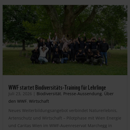
WWF startet Biodiversitäts-Training für Lehrlinge
Juli 23, 2026
|
Biodiversität
,
Presse-Aussendung
,
Über
den WWF
,
Wirtschaft
Neues Weiterbildungsangebot verbindet Naturerlebnis,
Artenschutz und Wirtschaft – Pilotphase mit Wien Energie
und Caritas Wien im WWF-Auenreservat Marchegg in