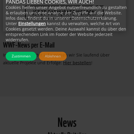
PANDAS LIEBEN COOKIES, WIR AUCH!
Cookies helfen unser Angebot nutzerfreundlich zu gestalten
& erlauben uns eine Analyse der Zugriffe auf die Website.
JETZT PATIN/PATE WERDEN!
Infos dazu findest du in unserer Datenschutzerklärung.
Unter
Einstellungen
kannst du verwalten, welche Art von
Cookies gesetzt werden. Deine Auswahl kannst du über den
entsprechenden Link im Footer der Website jederzeit
widerrufen.
WWF-News per E-Mail
Im WWF-Newsletter informieren wir Sie laufend über
Zustimmen
Ablehnen
aktuelle Projekte und Erfolge:
Hier bestellen
!
News