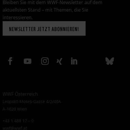
Bleiben Sie mit dem WWF-Newsletter auf dem
aktuellsten Stand – mit Themen, die Sie
interessieren.
NEWSLETTER JETZT ABONNIEREN!
WWF Österreich
Leopold-Moses-Gasse 4/2/40A
A-1020 Wien
+43 1 488 17 – 0
wwf@wwf.at