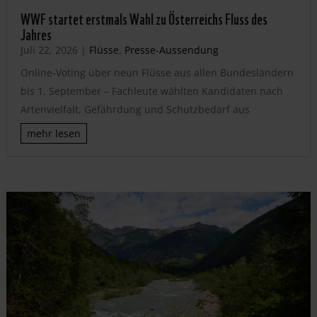
WWF startet erstmals Wahl zu Österreichs Fluss des
Jahres
Juli 22, 2026
|
Flüsse
,
Presse-Aussendung
Online-Voting über neun Flüsse aus allen Bundesländern
bis 1. September – Fachleute wählten Kandidaten nach
Artenvielfalt, Gefährdung und Schutzbedarf aus
mehr lesen