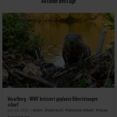
Aktuelle Beiträge
Vorarlberg – WWF kritisiert geplante Bibertötungen
scharf
Juli 24, 2026
|
Arten
,
Österreich
,
Politische Arbeit
,
Presse-
Aussendung