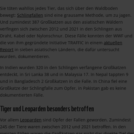
Sie töten wahllos jedes Tier, das sich über den Waldboden
bewegt:
Schlingfallen
sind eine grausame Methode, um zu jagen.
Und zumindest 387 Großkatzen aus den asiatischen Wäldern
verfingen sich zwischen 2012 und 2021 in den Schlingen aus
Draht, Kabel oder Nylonschnur. Diese Fälle konnten der WWF und
die von ihm gegründete Initiative TRAFFIC in einem
aktuellen
Report
in sieben asiatischen Ländern, die dafür untersucht
wurden, dokumentieren.
In Indien wurden 320 in den Schlingen verfangene Großkatzen
entdeckt, in Sri Lanka 38 und in Malaysia 17. In Nepal tappten 9
und in Bangladesch 2 Großkatzen in die Falle. In China fiel eine
Großkatze der Schlingfalle zum Opfer, in Pakistan gab es keine
dokumentierten Fälle.
Tiger und Leoparden besonders betroffen
Vor allem
Leoparden
sind Opfer der Fallen geworden. Zumindest
245 der Tiere waren zwischen 2012 und 2021 betroffen. In den
meisten Fällen waren die Großkatzen gar nicht das direkte Ziel der