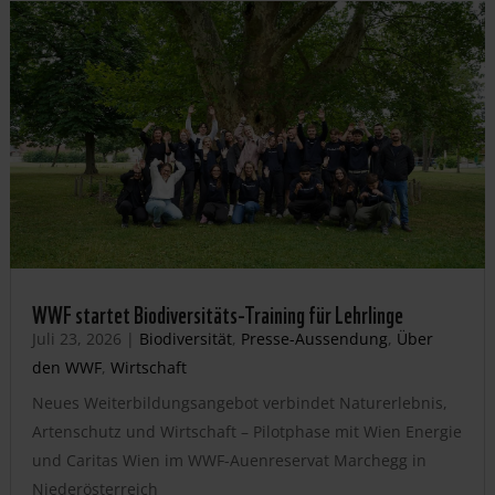
WWF startet Biodiversitäts-Training für Lehrlinge
Juli 23, 2026
|
Biodiversität
,
Presse-Aussendung
,
Über
den WWF
,
Wirtschaft
Neues Weiterbildungsangebot verbindet Naturerlebnis,
Artenschutz und Wirtschaft – Pilotphase mit Wien Energie
und Caritas Wien im WWF-Auenreservat Marchegg in
Niederösterreich