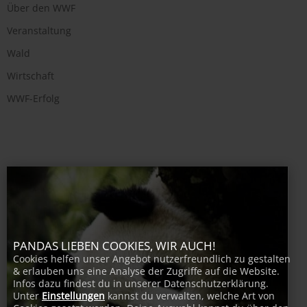
Über den WWF
Veranstaltung
Wald
Wirtschaft
WWF-Erfolg
PANDAS LIEBEN COOKIES, WIR AUCH!
Cookies helfen unser Angebot nutzerfreundlich zu gestalten
& erlauben uns eine Analyse der Zugriffe auf die Website.
Infos dazu findest du in unserer Datenschutzerklärung.
Unter
Einstellungen
kannst du verwalten, welche Art von