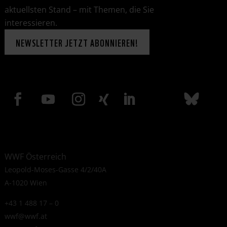
aktuellsten Stand – mit Themen, die Sie
interessieren.
NEWSLETTER JETZT ABONNIEREN!
WWF Österreich
Leopold-Moses-Gasse 4/2/40A
A-1020 Wien
+43 1 488 17 – 0
wwf@wwf.at