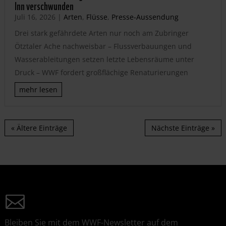
Inn verschwunden
Juli 16, 2026
|
Arten
,
Flüsse
,
Presse-Aussendung
Drei stark gefährdete Arten nur noch am Zubringer
Ötztaler Ache nachweisbar – Flussverbauungen und
Wasserableitungen setzen letzte Lebensräume unter
Druck – WWF fordert großflächige Renaturierungen
mehr lesen
« Ältere Einträge
Nächste Einträge »
Bleiben Sie mit dem WWF-Newsletter auf dem