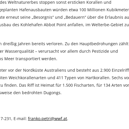
es Weltnaturerbes stoppen sonst ersticken Korallen und
 geplanten Hafenausbauten würden etwa 100 Millionen Kubikmeter
te erneut seine „Besorgnis“ und „Bedauern“ über die Erlaubnis au
usbau des Kohlehafen Abbot Point anfallen, im Welterbe-Gebiet zu
zten dreißig Jahren bereits verloren. Zu den Hauptbedrohungen zählt
 Wasserqualität – verursacht vor allem durch Pestizide und
ns Meer transportiert werden.
eter vor der Nordküste Australiens und besteht aus 2.900 Einzelrif
eiten Weichkorallenarten und 411 Typen von Hartkorallen. Sechs v
finden. Das Riff ist Heimat für 1.500 Fischarten, für 134 Arten vo
lsweise den bedrohten Dugongs.
7-231, E-mail:
franko.petri@wwf.at
.