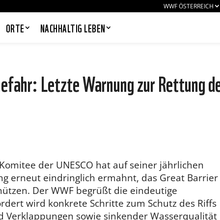
WWF ÖSTERREICH
ORTE
NACHHALTIG LEBEN
 Gefahr: Letzte Warnung zur Rettung d
PANDAS LIEBEN COOKIES, WIR
AUCH!
Cookies helfen unser Angebot
nutzerfreundlich zu gestalten & erlauben
uns eine Analyse der Zugriffe auf die
Website. Infos dazu findest du in unserer
Datenschutzerklärung. Unter
-Komitee der UNESCO hat auf seiner jährlichen
Einstellungen
kannst du verwalten,
ng erneut eindringlich ermahnt, das Great Barrier
welche Art von Cookies gesetzt werden.
Deine Auswahl kannst du über den
hützen. Der WWF begrüßt die eindeutige
entsprechenden Link im Footer der
rdert wird konkrete Schritte zum Schutz des Riffs
Website jederzeit widerrufen.
d Verklappungen sowie sinkender Wasserqualität