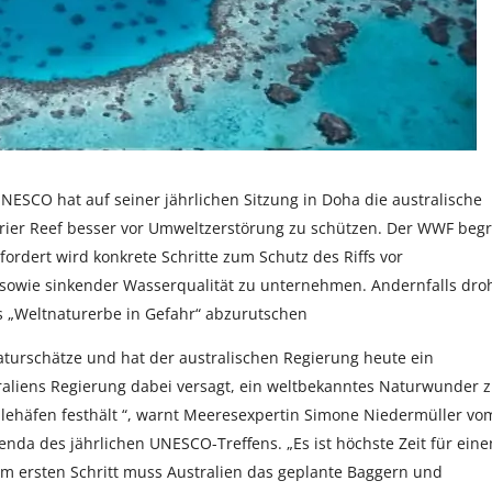
NESCO hat auf seiner jährlichen Sitzung in Doha die australische
rrier Reef besser vor Umweltzerstörung zu schützen. Der WWF beg
fordert wird konkrete Schritte zum Schutz des Riffs vor
owie sinkender Wasserqualität zu unternehmen. Andernfalls dro
tus „Weltnaturerbe in Gefahr“ abzurutschen
aturschätze und hat der australischen Regierung heute ein
straliens Regierung dabei versagt, ein weltbekanntes Naturwunder 
ehäfen festhält “, warnt Meeresexpertin Simone Niedermüller vo
nda des jährlichen UNESCO-Treffens. „Es ist höchste Zeit für eine
 Im ersten Schritt muss Australien das geplante Baggern und