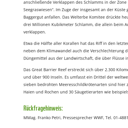
anschließende Verklappen des Schlamms in der Zone d
Seegraswiesen“. Im Zuge der insgesamt an der Küste
Baggergut anfallen. Das Welterbe Komitee drückte heu
drei Millionen Kubikmeter Schlamm, die allein beim A
verklappen.
Etwa die Hälfte aller Korallen hat das Riff in den let
neben dem Klimawandel auch die Verschlechterung der
Düngemittel aus der Landwirtschaft, die über Flüsse i
Das Great Barrier Reef erstreckt sich über 2.300 Kilom
und über 900 Inseln. Es umfasst ein Drittel der weltw
sieben bedrohten Meeresschildkrötenarten sind hier zu 
Haien und Rochen und 30 Säugetierarten wie beispie
Rückfragehinweis:
MMag. Franko Petri, Pressesprecher WWF, Tel. 01-4881