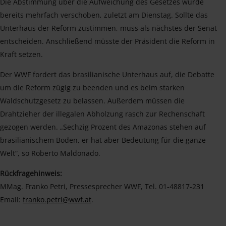
Die Abstimmung über die Aufweichung des Gesetzes wurde
bereits mehrfach verschoben, zuletzt am Dienstag. Sollte das
Unterhaus der Reform zustimmen, muss als nächstes der Senat
entscheiden. Anschließend müsste der Präsident die Reform in
Kraft setzen.
Der WWF fordert das brasilianische Unterhaus auf, die Debatte
um die Reform zügig zu beenden und es beim starken
Waldschutzgesetz zu belassen. Außerdem müssen die
Drahtzieher der illegalen Abholzung rasch zur Rechenschaft
gezogen werden. „Sechzig Prozent des Amazonas stehen auf
brasilianischem Boden, er hat aber Bedeutung für die ganze
Welt“, so Roberto Maldonado.
Rückfragehinweis:
MMag. Franko Petri, Pressesprecher WWF, Tel. 01-48817-231
Email:
franko.petri@wwf.at
.