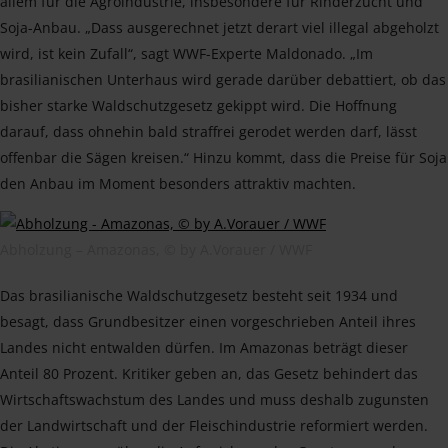
allem für die Agroindustrie, insbesondere für Rinderzucht und
Soja-Anbau. „Dass ausgerechnet jetzt derart viel illegal abgeholzt
wird, ist kein Zufall“, sagt WWF-Experte Maldonado. „Im
brasilianischen Unterhaus wird gerade darüber debattiert, ob das
bisher starke Waldschutzgesetz gekippt wird. Die Hoffnung
darauf, dass ohnehin bald straffrei gerodet werden darf, lässt
offenbar die Sägen kreisen.“ Hinzu kommt, dass die Preise für Soja
den Anbau im Moment besonders attraktiv machten.
Abholzung – Amazonas, © by A.Vorauer / WWF
Das brasilianische Waldschutzgesetz besteht seit 1934 und
besagt, dass Grundbesitzer einen vorgeschrieben Anteil ihres
Landes nicht entwalden dürfen. Im Amazonas beträgt dieser
Anteil 80 Prozent. Kritiker geben an, das Gesetz behindert das
Wirtschaftswachstum des Landes und muss deshalb zugunsten
der Landwirtschaft und der Fleischindustrie reformiert werden.