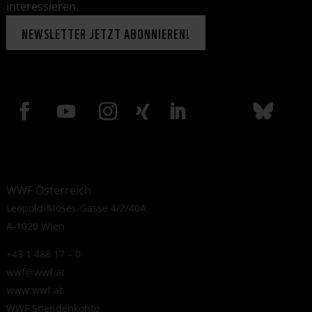
interessieren.
NEWSLETTER JETZT ABONNIEREN!
WWF Österreich
Leopold-Moses-Gasse 4/2/40A
A-1020 Wien
+43 1 488 17 – 0
wwf@wwf.at
www.wwf.at
WWF Spendenkonto