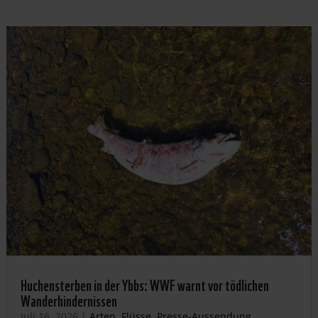
Huchensterben in der Ybbs: WWF warnt vor tödlichen
Wanderhindernissen
Juli 16, 2026
|
Arten
,
Flüsse
,
Presse-Aussendung