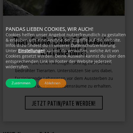
PANDAS LIEBEN COOKIES, WIR AUCH!
Cookies helfen unser Angebot nutzerfreundlich zu gestalten
& erlauben uns eine Analyse der Zugriffe auf die Website.
Tiger, Gorilla, Eisbär & Co brauchen
Infos dazu findest du in unserer Datenschutzerklärung.
Unter
Einstellungen
kannst du verwalten, welche Art von
jetzt Ihre Hilfe!
Cookies gesetzt werden. Deine Auswahl kannst du über den
entsprechenden Link im Footer der Website jederzeit
widerrufen.
Leisten Sie einen wichtigen Beitrag zum Schutz
bedrohter Tierarten. Unterstützen Sie uns dabei,
Zustimmen
Ablehnen
faszinierende Lebewesen vor dem Aussterben zu
bewahren und deren Lebensräume zu erhalten.
JETZT PATIN/PATE WERDEN!