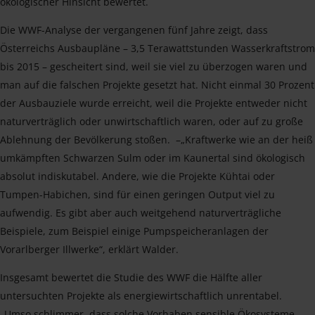
ökologischer Hinsicht bewertet.
Die WWF-Analyse der vergangenen fünf Jahre zeigt, dass
Österreichs Ausbaupläne – 3,5 Terawattstunden Wasserkraftstrom
bis 2015 – gescheitert sind, weil sie viel zu überzogen waren und
man auf die falschen Projekte gesetzt hat. Nicht einmal 30 Prozent
der Ausbauziele wurde erreicht, weil die Projekte entweder nicht
naturverträglich oder unwirtschaftlich waren, oder auf zu große
Ablehnung der Bevölkerung stoßen. –„Kraftwerke wie an der heiß
umkämpften Schwarzen Sulm oder im Kaunertal sind ökologisch
absolut indiskutabel. Andere, wie die Projekte Kühtai oder
Tumpen-Habichen, sind für einen geringen Output viel zu
aufwendig. Es gibt aber auch weitgehend naturverträgliche
Beispiele, zum Beispiel einige Pumpspeicheranlagen der
Vorarlberger Illwerke“, erklärt Walder.
Insgesamt bewertet die Studie des WWF die Hälfte aller
untersuchten Projekte als energiewirtschaftlich unrentabel.
„Umso schlimmer, dass solche Vorhaben sensible Ökosysteme