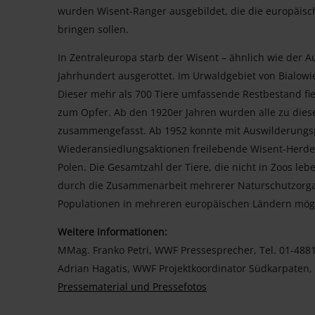
wurden Wisent-Ranger ausgebildet, die die europäis
bringen sollen.
In Zentraleuropa starb der Wisent – ähnlich wie der A
Jahrhundert ausgerottet. Im Urwaldgebiet von Bialowie
Dieser mehr als 700 Tiere umfassende Restbestand fiel
zum Opfer. Ab den 1920er Jahren wurden alle zu dies
zusammengefasst. Ab 1952 konnte mit Auswilderungs
Wiederansiedlungsaktionen freilebende Wisent-Herde
Polen. Die Gesamtzahl der Tiere, die nicht in Zoos leb
durch die Zusammenarbeit mehrerer Naturschutzorga
Populationen in mehreren europäischen Ländern mögl
Weitere Informationen:
MMag. Franko Petri, WWF Pressesprecher, Tel. 01-4881
Adrian Hagatis, WWF Projektkoordinator Südkarpate
Pressematerial und Pressefotos