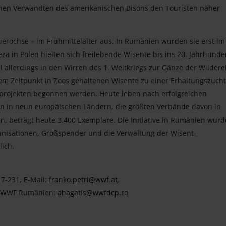
chen Verwandten des amerikanischen Bisons den Touristen näher
uerochse – im Frühmittelalter aus. In Rumänien wurden sie erst im
za in Polen hielten sich freilebende Wisente bis ins 20. Jahrhunder
 allerdings in den Wirren des 1. Weltkriegs zur Gänze der Wildere
em Zeitpunkt in Zoos gehaltenen Wisente zu einer Erhaltungszucht
projekten begonnen werden. Heute leben nach erfolgreichen
n in neun europäischen Ländern, die größten Verbände davon in
en, beträgt heute 3.400 Exemplare. Die Initiative in Rumänien wurd
nisationen, Großspender und die Verwaltung der Wisent-
ich.
7-231, E-Mail:
franko.petri@wwf.at
,
n, WWF Rumänien:
ahagatis@wwfdcp.ro