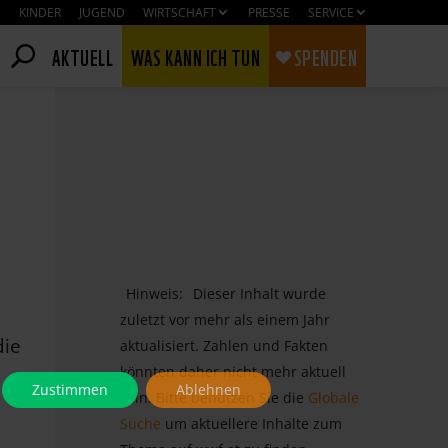
KINDER
JUGEND
WIRTSCHAFT
PRESSE
SERVICE
AKTUELL
WAS KANN ICH TUN
SPENDEN
Hinweis:
Dieser Inhalt wurde
zuletzt vor mehr als einem Jahr
die
aktualisiert. Zahlen und Fakten
könnten daher nicht mehr aktuell
Zustimmen
Ablehnen
sein. Bitte benutzen Sie die
Globale
Suche
um aktuellere Inhalte zum