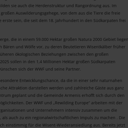
ilden sie auch die Herdenstruktur und Rangordnung aus. Im
 großen Auswilderungsgehege, von dem aus die Tiere die freie
erste sein, die seit dem 18. Jahrhundert in den Südkarpaten frei
erge, die in einem 59.000 Hektar großen Natura 2000 Gebiet liegen
 Bären und Wölfe vor, zu deren Beutetieren Wisentkälber früher
früheren ökologischen Beziehungen zwischen den großen
2025 sollen in den 1,4 Millionen Hektar großen Südkarpaten
ünschen sich der WWF und seine Partner.
besondere Entwicklungschance, da die in einer sehr naturnahen
che Attraktion darstellen werden und zahlreiche Gäste aus ganz
entrum geplant und die Gemeinde Armenis erhofft sich durch den
glichkeiten. Der WWF und „Rewilding Europe“ arbeiten mit der
rganisationen und Unternehmern intensiv zusammen um die
als auch zu ein regionalwirtschaftlichen Impuls zu machen . Die
h einstimmig für die Wisent-Wiederansiedlung aus. Bereits jetzt