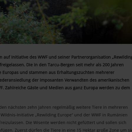
auf Initiative des WWF und seiner Partnerorganisation „Rewildin
eigelassen. Die in den Tarcu-Bergen seit mehr als 200 Jahren
ere Europas und stammen aus Erhaltungszuchten mehrerer
 Wiederansiedlung der imposanten Verwandten des amerikanischen
 WWF. Zahlreiche Gäste und Medien aus ganz Europa werden zu dem
in den nächsten zehn Jahren regelmäßig weitere Tiere in mehreren
e Wildnis-Initiative „Rewilding Europe“ und der WWF in Rumänien
eizulassen. Die Wisente werden nicht gefüttert und sollen sich
fügen. Zuerst dürfen die Tiere in eine 15 Hektar große Zone um si