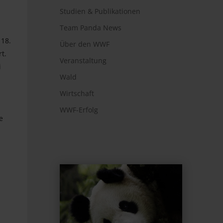
Studien & Publikationen
Team Panda News
 18.
Über den WWF
t.
Veranstaltung
i
Wald
Wirtschaft
WWF-Erfolg
e