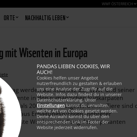
WWF ÖSTERREICH
ORTE
NACHHALTIG LEBEN
 mit Wisenten in Europa
PANDAS LIEBEN COOKIES, WIR
AUCH!
iete
Cookies helfen unser Angebot
nutzerfreundlich zu gestalten & erlauben
amstag werden auf Initiative des WWF und seiner
uns eine Analyse der Zugriffe auf die
Website. Infos dazu findest du in unserer
 20 Wisente in den rumänischen Südkarpaten
Datenschutzerklärung. Unter
it mehr als 200 Jahren ausgestorbenen Tiere sind 
Einstellungen
kannst du verwalten,
welche Art von Cookies gesetzt werden.
tammen aus Erhaltungszuchten mehrerer
Deine Auswahl kannst du über den
tionierteste Wiederansiedlung der imposanten
entsprechenden Link im Footer der
Website jederzeit widerrufen.