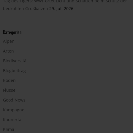
Tag des Tigers: WWF ortet Licht und Schatten beim Schutz der
bedrohten Großkatzen
29. Juli 2026
Kategorien
Alpen
Arten
Biodiversität
Blogbeitrag
Boden
Flüsse
Good News
Kampagne
Kaunertal
Klima