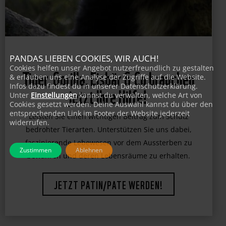
PANDAS LIEBEN COOKIES, WIR AUCH!
Cookies helfen unser Angebot nutzerfreundlich zu gestalten
& erlauben uns eine Analyse der Zugriffe auf die Website.
Tiger, Gorilla, Eisbär & Co brauchen
Infos dazu findest du in unserer Datenschutzerklärung.
Unter
Einstellungen
kannst du verwalten, welche Art von
jetzt Ihre Hilfe!
Cookies gesetzt werden. Deine Auswahl kannst du über den
entsprechenden Link im Footer der Website jederzeit
widerrufen.
Leisten Sie einen wichtigen Beitrag zum Schutz
bedrohter Tierarten. Unterstützen Sie uns dabei,
Zustimmen
Ablehnen
faszinierende Lebewesen vor dem Aussterben zu
bewahren und deren Lebensräume zu erhalten.
JETZT PATIN/PATE WERDEN!