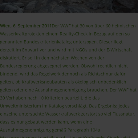
Wien, 6. September 2011
Der WWF hat 30 von über 60 heimischen
Wasserkraftprojekten einem Reality-Check in Bezug auf den so
genannten Bundeskriterienkatalog unterzogen. Dieser liegt
derzeit im Entwurf vor und wird mit NGOs und der E-Wirtschaft
diskutiert. Er soll in den nächsten Wochen von der
Bundesregierung abgesegnet werden. Obwohl rechtlich nicht
bindend, wird das Regelwerk dennoch als Richtschnur dafür
gelten, ob Kraftwerksneubauten als ökologisch unbedenklich
gelten oder eine Ausnahmegenehmigung brauchen. Der WWF hat
30 Vorhaben nach 10 Kriterien beurteilt, die das
Umweltministerium im Katalog vorschlägt. Das Ergebnis: Jedes
einzelne untersuchte Wasserkraftwerk zerstört so viel Flussnatur,
dass es nur gebaut werden kann, wenn eine
Ausnahmegenehmigung gemäß Paragraph 104a
Wasserrechtsgesetz erteilt wird. „Unser Kraftwerks-Check zeigt,