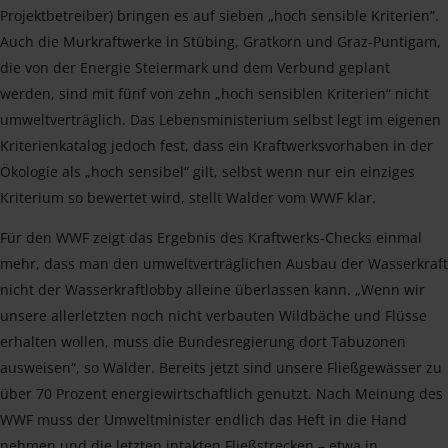
Projektbetreiber) bringen es auf sieben „hoch sensible Kriterien“.
Auch die Murkraftwerke in Stübing, Gratkorn und Graz-Puntigam,
die von der Energie Steiermark und dem Verbund geplant
werden, sind mit fünf von zehn „hoch sensiblen Kriterien“ nicht
umweltverträglich. Das Lebensministerium selbst legt im eigenen
Kriterienkatalog jedoch fest, dass ein Kraftwerksvorhaben in der
Ökologie als „hoch sensibel“ gilt, selbst wenn nur ein einziges
Kriterium so bewertet wird, stellt Walder vom WWF klar.
Für den WWF zeigt das Ergebnis des Kraftwerks-Checks einmal
mehr, dass man den umweltverträglichen Ausbau der Wasserkraft
nicht der Wasserkraftlobby alleine überlassen kann. „Wenn wir
unsere allerletzten noch nicht verbauten Wildbäche und Flüsse
erhalten wollen, muss die Bundesregierung dort Tabuzonen
ausweisen“, so Walder. Bereits jetzt sind unsere Fließgewässer zu
über 70 Prozent energiewirtschaftlich genutzt. Nach Meinung des
WWF muss der Umweltminister endlich das Heft in die Hand
nehmen und die letzten intakten Fließstrecken – etwa in