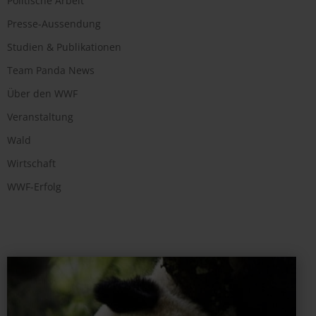
Politische Arbeit
Presse-Aussendung
Studien & Publikationen
Team Panda News
Über den WWF
Veranstaltung
Wald
Wirtschaft
WWF-Erfolg