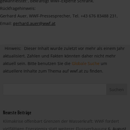
gewährleistet“, bekräftigt WWF-Experte Schrank.
Rückfragehinweis:
Gerhard Auer, WWF-Pressesprecher, Tel. +43 676 83488 231,
Email:
gerhard.auer@wwf.at
Hinweis:
Dieser Inhalt wurde zuletzt vor mehr als einem Jahr
aktualisiert. Zahlen und Fakten könnten daher nicht mehr
aktuell sein. Bitte benutzen Sie die
Globale Suche
um
aktuellere Inhalte zum Thema auf wwf.at zu finden.
Neueste Beiträge
Klimakrise offenbart Grenzen der Wasserkraft: WWF fordert
vielfältigen Energiemix statt weiterer Flussverbauung
6. August