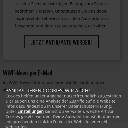
jetzt Ihre Hilfe!
Leisten Sie einen wichtigen Beitrag zum Schutz
bedrohter Tierarten. Unterstützen Sie uns dabei,
faszinierende Lebewesen vor dem Aussterben zu
bewahren und deren Lebensräume zu erhalten.
JETZT PATIN/PATE WERDEN!
WWF-News per E-Mail
Im WWF-Newsletter informieren wir Sie laufend über
aktuelle Projekte und Erfolge:
Hier bestellen
!
PANDAS LIEBEN COOKIES, WIR AUCH!
Cookies helfen unser Angebot nutzerfreundlich zu gestalten
& erlauben uns eine Analyse der Zugriffe auf die Website.
Infos dazu findest du in unserer Datenschutzerklärung.
Unter
Einstellungen
kannst du verwalten, welche Art von
Cookies gesetzt werden. Deine Auswahl kannst du über den
entsprechenden Link im Footer der Website jederzeit
widerrufen.