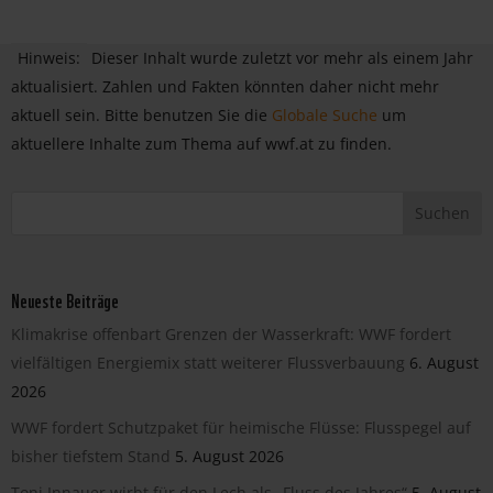
Hinweis:
Dieser Inhalt wurde zuletzt vor mehr als einem Jahr
aktualisiert. Zahlen und Fakten könnten daher nicht mehr
aktuell sein. Bitte benutzen Sie die
Globale Suche
um
aktuellere Inhalte zum Thema auf wwf.at zu finden.
Neueste Beiträge
Klimakrise offenbart Grenzen der Wasserkraft: WWF fordert
vielfältigen Energiemix statt weiterer Flussverbauung
6. August
2026
WWF fordert Schutzpaket für heimische Flüsse: Flusspegel auf
bisher tiefstem Stand
5. August 2026
Toni Innauer wirbt für den Lech als „Fluss des Jahres“
5. August