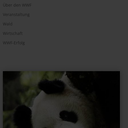
Über den WWF
Veranstaltung
Wald
Wirtschaft
WWF-Erfolg