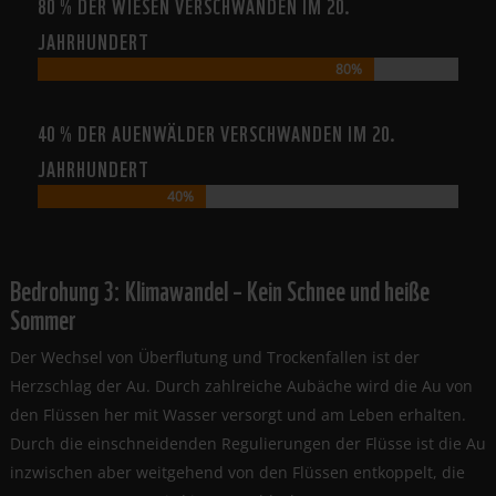
80 % DER WIESEN VERSCHWANDEN IM 20.
JAHRHUNDERT
80%
80%
40 % DER AUENWÄLDER VERSCHWANDEN IM 20.
JAHRHUNDERT
40%
40%
Bedrohung 3: Klimawandel – Kein Schnee und heiße
Sommer
Der Wechsel von Überflutung und Trockenfallen ist der
Herzschlag der Au. Durch zahlreiche Aubäche wird die Au von
den Flüssen her mit Wasser versorgt und am Leben erhalten.
Durch die einschneidenden Regulierungen der Flüsse ist die Au
inzwischen aber weitgehend von den Flüssen entkoppelt, die