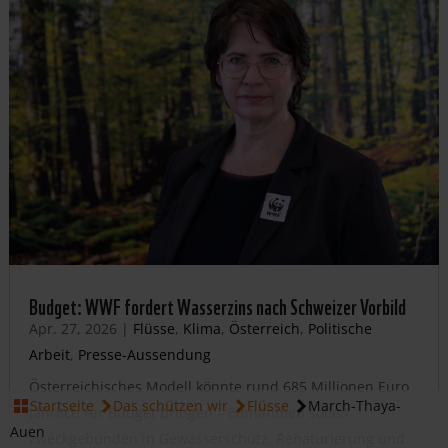
Budget: WWF fordert Wasserzins nach Schweizer Vorbild
Apr. 27, 2026
|
Flüsse
,
Klima
,
Österreich
,
Politische
Arbeit
,
Presse-Aussendung
Österreichisches Modell könnte rund 685 Millionen Euro
Startseite
Das schützen wir
Flüsse
March-Thaya-
jährlich für Budget bringen – Einnahmen sollen
JETZT HELFEN
Auen
zweckgebunden in Gewässerschutz, Renaturierung und