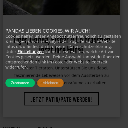
PANDAS LIEBEN COOKIES, WIR AUCH!
Cookies helfen unser Angebot nutzerfreundlich zu gestalten
Tiger, Gorilla, Eisbär & Co brauchen
& erlauben uns eine Analyse der Zugriffe auf die Website.
Infos dazu findest du in unserer Datenschutzerklärung.
jetzt Ihre Hilfe!
Unter
Einstellungen
kannst du verwalten, welche Art von
Cookies gesetzt werden. Deine Auswahl kannst du über den
entsprechenden Link im Footer der Website jederzeit
widerrufen.
Leisten Sie einen wichtigen Beitrag zum Schutz
bedrohter Tierarten. Unterstützen Sie uns dabei,
faszinierende Lebewesen vor dem Aussterben zu
Zustimmen
Ablehnen
bewahren und deren Lebensräume zu erhalten.
JETZT PATIN/PATE WERDEN!