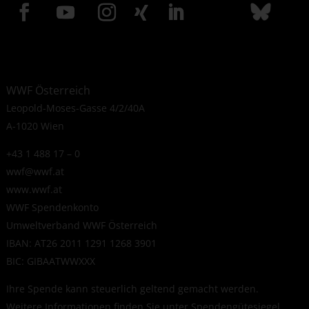
WWF Österreich
Leopold-Moses-Gasse 4/2/40A
A-1020 Wien
+43 1 488 17 – 0
wwf@wwf.at
www.wwf.at
WWF Spendenkonto
Umweltverband WWF Österreich
IBAN: AT26 2011 1291 1268 3901
BIC: GIBAATWWXXX
Ihre Spende kann steuerlich geltend gemacht werden.
Weitere Informationen finden Sie unter
Spendengütesiegel
.