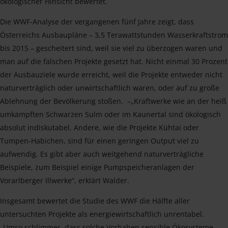
ökologischer Hinsicht bewertet.
Die WWF-Analyse der vergangenen fünf Jahre zeigt, dass
Österreichs Ausbaupläne – 3,5 Terawattstunden Wasserkraftstrom
bis 2015 – gescheitert sind, weil sie viel zu überzogen waren und
man auf die falschen Projekte gesetzt hat. Nicht einmal 30 Prozent
der Ausbauziele wurde erreicht, weil die Projekte entweder nicht
naturverträglich oder unwirtschaftlich waren, oder auf zu große
Ablehnung der Bevölkerung stoßen. –„Kraftwerke wie an der heiß
umkämpften Schwarzen Sulm oder im Kaunertal sind ökologisch
absolut indiskutabel. Andere, wie die Projekte Kühtai oder
Tumpen-Habichen, sind für einen geringen Output viel zu
aufwendig. Es gibt aber auch weitgehend naturverträgliche
Beispiele, zum Beispiel einige Pumpspeicheranlagen der
Vorarlberger Illwerke“, erklärt Walder.
Insgesamt bewertet die Studie des WWF die Hälfte aller
untersuchten Projekte als energiewirtschaftlich unrentabel.
„Umso schlimmer, dass solche Vorhaben sensible Ökosysteme