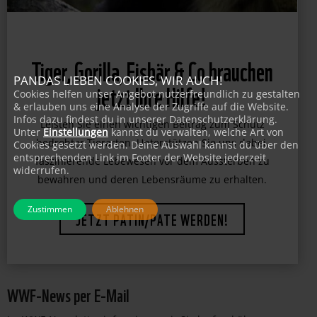
Tiger, Gorilla, Eisbär & Co brauchen
PANDAS LIEBEN COOKIES, WIR AUCH!
jetzt Ihre Hilfe!
Cookies helfen unser Angebot nutzerfreundlich zu gestalten
& erlauben uns eine Analyse der Zugriffe auf die Website.
Infos dazu findest du in unserer Datenschutzerklärung.
Leisten Sie einen wichtigen Beitrag zum Schutz
Unter
Einstellungen
kannst du verwalten, welche Art von
bedrohter Tierarten. Unterstützen Sie uns dabei,
Cookies gesetzt werden. Deine Auswahl kannst du über den
entsprechenden Link im Footer der Website jederzeit
faszinierende Lebewesen vor dem Aussterben zu
widerrufen.
bewahren und deren Lebensräume zu erhalten.
Zustimmen
Ablehnen
JETZT PATIN/PATE WERDEN!
WWF-News per E-Mail