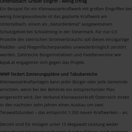
Untertalbach: Großer Eingriff – wenig Ertrag
Ein Beispiel für ein Kleinwasserkraftwerk mit großen Eingriffen bei
wenig Energieausbeute ist das geplante Kraftwerk am
Untertalbach, einem als „Naturdenkmal“ ausgewiesenen
Schutzgebiet bei Schladming in der Steiermark. Für nur 0,5
Promille des steirischen Stromverbrauchs soll dieses einzigartige
Paddler- und Fliegenfischerparadies unwiederbringlich zerstört
werden. Zahlreiche Bürgerinitiativen und Paddlervereine wie
kajak.at engagieren sich gegen das Projekt.
WWF fordert Zonierungspläne und Tabubereiche
Kleinwasserkraftanlagen kann jeder Bürger oder jede Gemeinde
errichten, wenn bei der Behörde ein entsprechender Plan
eingereicht wird. Der Verband Kleinwasserkraft Österreich strebt
in den nächsten zehn Jahren einen Ausbau um zwei
Terawattstunden – das entspricht 1.350 neuen Kraftwerken – an.
Derzeit sind für Anlagen unter 15 Megawatt Leistung weder
Umweltverträglichkeitsprüfungen durchzuführen, noch Kriterien